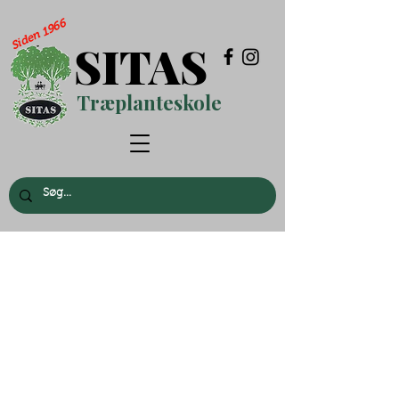
Siden 1966
SITAS
Træplanteskole