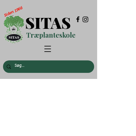
Siden 1966
SITAS
Træplanteskole