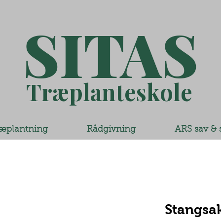
SITAS
Træplanteskole
æplantning
Rådgivning
ARS sav & 
Stangsa