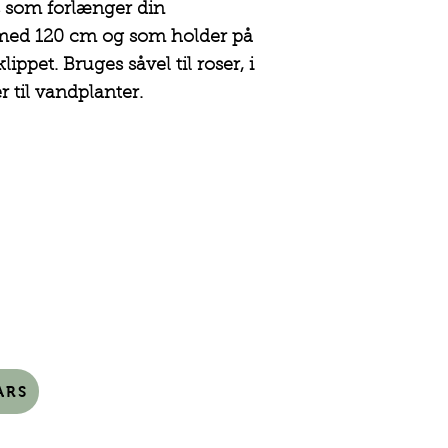
s som forlænger din
med 120 cm og som holder på
klippet. Bruges såvel til roser, i
r til vandplanter.
 ARS