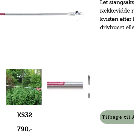
Let stangsak
rækkevidde 
kvisten efter 
drivhuset elle
KS32
Tilbage til
790,-