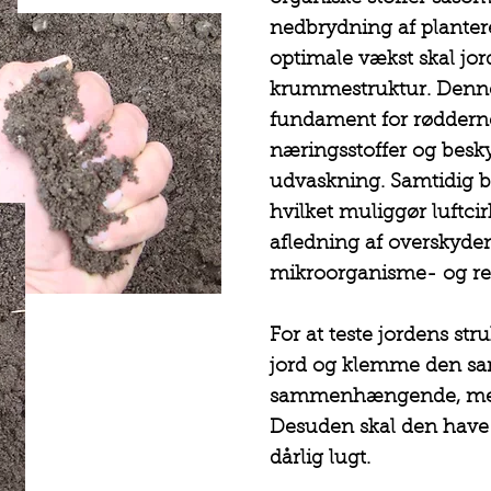
nedbrydning af plantere
optimale vækst skal jo
krummestruktur. Denne s
fundament for rødderne
næringsstoffer og besk
udvaskning. Samtidig be
hvilket muliggør luftcir
afledning af overskyde
mikroorganisme- og re
For at teste jordens st
jord og klemme den sa
sammenhængende, men 
Desuden skal den have 
dårlig lugt.