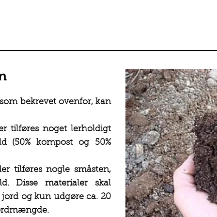
en
d som bekrevet ovenfor, kan
r tilføres noget lerholdigt
uld (50% kompost og 50%
der tilføres nogle småsten,
d. Disse materialer skal
 jord og kun udgøre ca. 20
jordmængde.