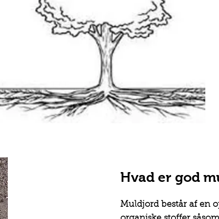
Hvad er god m
Muldjord består af en o
organiske stoffer såso