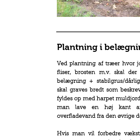
Plantning i belægn
Ved plantning af træer hvor j
fliser, brosten m.v. skal de
belægning + stabilgrus/dårlig
skal graves bredt som beskrev
fyldes op med harpet muldjord
man lave en høj kant af 
overfladevand fra den øvrige del
Hvis man vil forbedre vækst