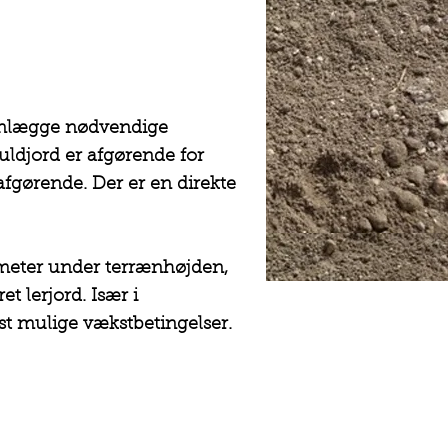
lanlægge nødvendige
uldjord er afgørende for
tafgørende. Der er en direkte
le meter under terrænhøjden,
t lerjord. Især i
edst mulige vækstbetingelser.