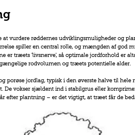
ng
de at vurdere røddernes udviklingsmuligheder og p
ørrelse spiller en central rolle, og mængden af god m
ne er træets 'livsnerve', så optimale jordforhold er al
ngelige rodvolumen og træets potentielle alder.
 og porøse jordlag, typisk i den øverste halve til he
. De vokser sjældent ind i stabilgrus eller komprimere
år efter plantning – er det vigtigt, at træet får de b