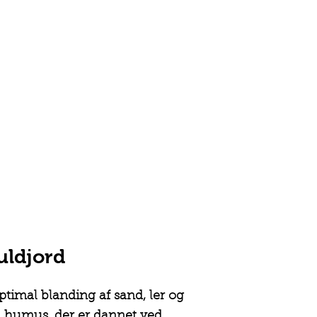
uldjord
ptimal blanding af sand, ler og
m humus, der er dannet ved