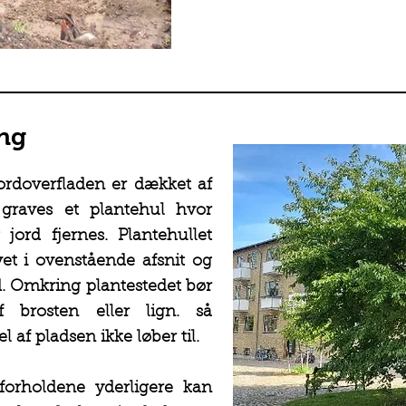
ing
ordoverfladen er dækket af
r graves et plantehul hvor
 jord fjernes. Plantehullet
et i ovenstående afsnit og
. Omkring plantestedet bør
brosten eller lign. så
 af pladsen ikke løber til.
forholdene yderligere kan