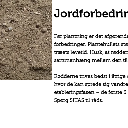
Jordforbedri
Før plantning er det afgøren
forbedringer. Plantehullets st
træets levetid. Husk, at rødder
sammenhæng mellem den tilgæ
Rødderne trives bedst i iltrige
hvor de kan sprede sig vandret
etableringsfasen – de første 3 
Spørg SITAS til råds.