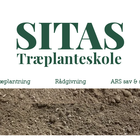
SITAS
Træplanteskole
æplantning
Rådgivning
ARS sav & 