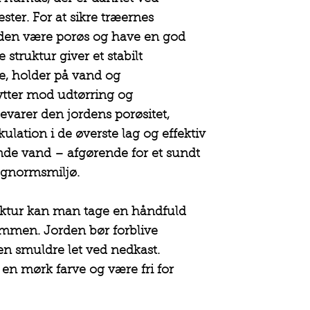
ster. For at sikre træernes
rden være porøs og have en god
truktur giver et stabilt
, holder på vand og
ytter mod udtørring og
varer den jordens porøsitet,
kulation i de øverste lag og effektiv
nde vand – afgørende for et sundt
gnormsmiljø.
ruktur kan man tage en håndfuld
mmen. Jorden bør forblive
smuldre let ved nedkast.
en mørk farve og være fri for