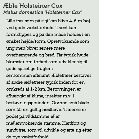
Æble Holsteiner Cox
Malus domestica 'Holsteiner Cox'
Lille træ, som på sigt kan blive 4-6 m høj
ved gode vækstforhold. Træet kan
formklippes og på den måde holdes i en
ønsket højde/form. Opretvoksende som
ung men bliver senere mere
overhængende og bred. Får typisk hvide
blomster om foråret som udvikler sig til
gode spiselige frugter i
sensommer/efteråret. Æbletræer bestøves
af andre æbletræer typisk inden for en
omkreds af 1-2 km. Bestøvningen er
afhængig af klima, insekter m.v. i
bestøvningsperioden. Grønne små blade
som får en gullig høstfarve. Træerne er
podet på vildstamme eller
mellemvoksende stamme. Hårdført og
sundt træ, som vil udvikle og arte sig efter
de nye vækstforhold.