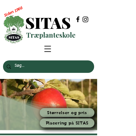
Siden 1966
SITAS
Træplanteskole
Størrelser og pris
Placering på SITAS