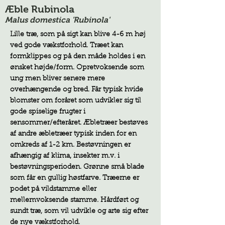
Æble Rubinola
Malus domestica 'Rubinola'
Lille træ, som på sigt kan blive 4-6 m høj
ved gode vækstforhold. Træet kan
formklippes og på den måde holdes i en
ønsket højde/form. Opretvoksende som
ung men bliver senere mere
overhængende og bred. Får typisk hvide
blomster om foråret som udvikler sig til
gode spiselige frugter i
sensommer/efteråret. Æbletræer bestøves
af andre æbletræer typisk inden for en
omkreds af 1-2 km. Bestøvningen er
afhængig af klima, insekter m.v. i
bestøvningsperioden. Grønne små blade
som får en gullig høstfarve. Træerne er
podet på vildstamme eller
mellemvoksende stamme. Hårdført og
sundt træ, som vil udvikle og arte sig efter
de nye vækstforhold.