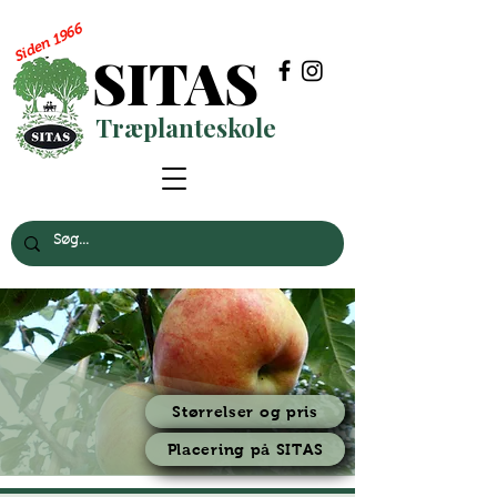
Siden 1966
SITAS
Træplanteskole
Størrelser og pris
Placering på SITAS