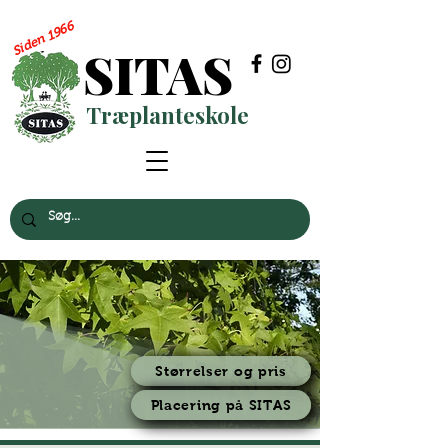
Siden 1966
SITAS
Træplanteskole
Størrelser og pris
Placering på SITAS