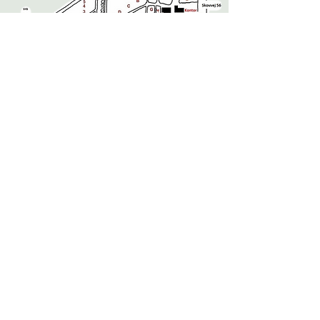
Navne og priser
I depoter er der navne- og prisskilte, og her er
planterne opgravet og klar til hurtig
ekspedition.
På marker 1-7 og A-N skal planterne
opmåles for at prissættes.
Hvis der er flere træsorter i samme art er
stammen markeret med en farvet prik.
Søg rådgivning
Ved besøg i åbningstiden kan vi vise frem
og rådgive,
se mere her.
Find os på kontoret
eller ring
44 65 05 65
.
Træets farvekode