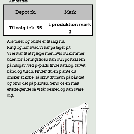
Ambratræ
Depot rk.
Mark
I produktion mark
Til salg i rk. 35
J
Alle træer og buske er til salg nu.
Ring og hør hvad vi har på lager p.t.
Vi er klar til at hjælpe men hvis du kommer
uden for åbningstiden kan du i postkassen
på husgavl ved p-plads finde katalog, farvet
bånd og tusch. F
inder du en plante du
ønsker at købe, så skriv dit navn på båndet
og bind det på planten. Send os en mail
efterfølgende så vi får besked og kan svare
d
ig.