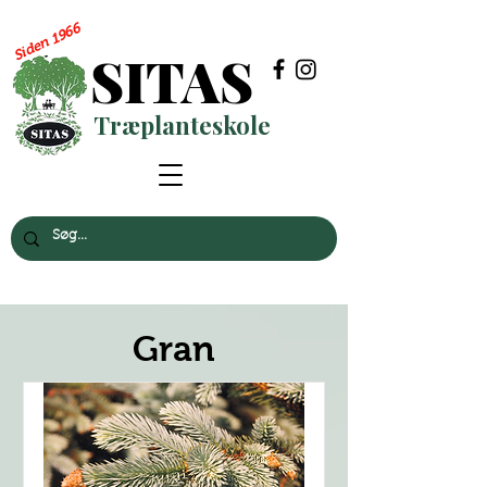
Siden 1966
SITAS
Træplanteskole
Gran