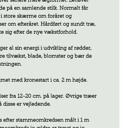
ver senere mere ægformet. Letløvet
 på en samlende stilk. Normalt får
 i store skærme om foråret og
er om efteråret. Hårdført og sundt træ,
te sig efter de nye vækstforhold.
r al sin energi i udvikling af rødder,
e tilvækst, blade, blomster og bær de
ntningen.
et med kronestart i ca. 2 m højde.
lser fra 12-20 cm. på lager. Øvrige træer
 disse er vejledende.
es efter stammeomkredsen målt i 1 m