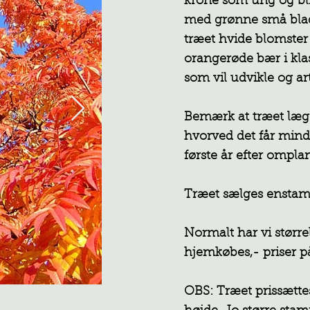
krone som ung og bli
med grønne små blade
træet hvide blomster
orangerøde bær i klas
som vil udvikle og ar
Bemærk at træet lægge
hvorved det får mindr
første år efter ompla
Træet sælges enstamm
Normalt har vi større
hjemkøbes,- priser på
OBS: Træet prissætt