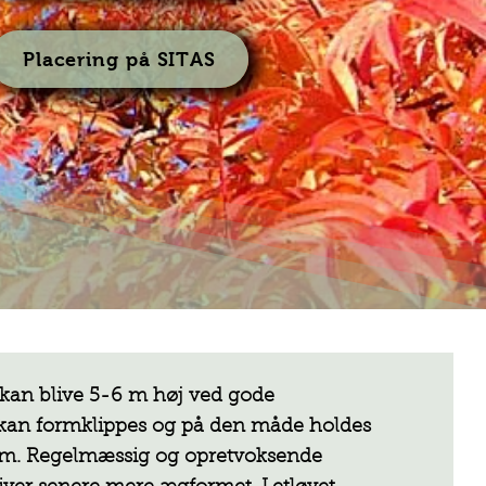
Placering på SITAS
t kan blive 5-6 m høj ved gode
 kan formklippes og på den måde holdes
orm. Regelmæssig og opretvoksende