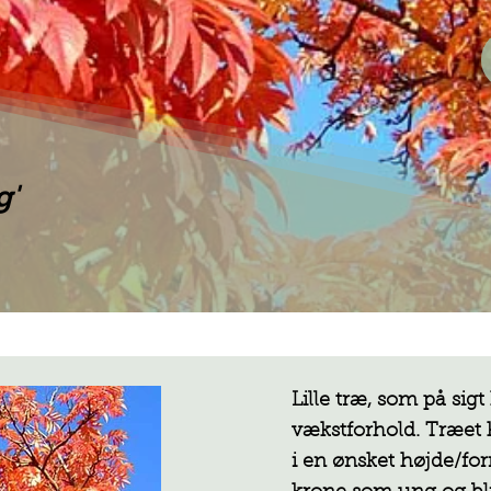
g'
Lille træ, som på sig
vækstforhold. Træet
i en ønsket højde/f