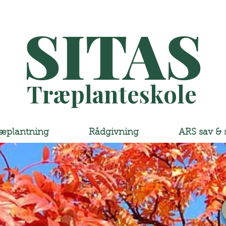
SITAS
Træplanteskole
æplantning
Rådgivning
ARS sav & 