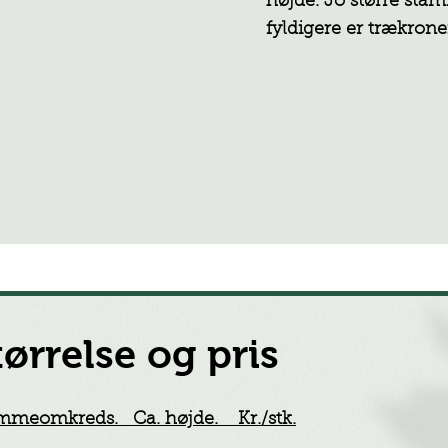
højde. Jo større sta
fyldigere er trækrone
tørrelse og pris
mmeomkreds. Ca. højde. Kr./stk.