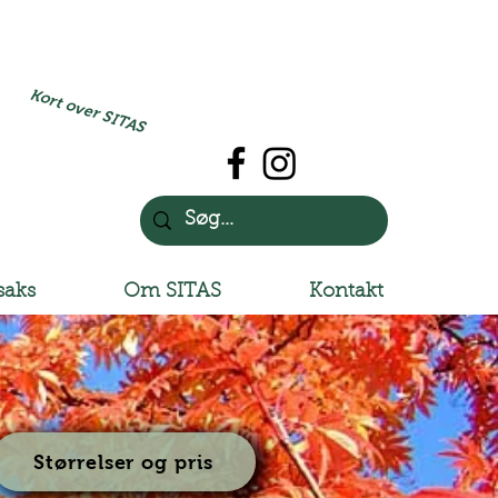
Kort over SITAS
saks
Om SITAS
Kontakt
Størrelser og pris