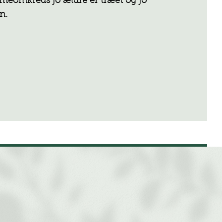
mmeomkreds jo ældre er træet og jo
n.