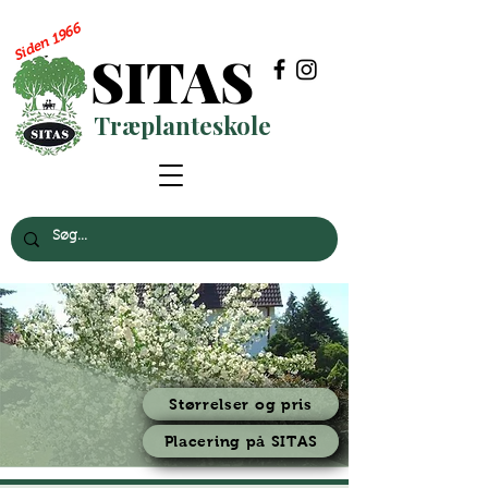
Siden 1966
SITAS
Træplanteskole
Størrelser og pris
Placering på SITAS