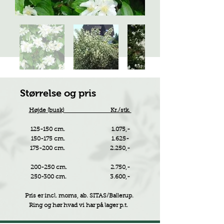
Størrelse og pris
Højde (busk) Kr./stk.
125-150 cm. 1.075,-
150-175 cm. 1.625-
175-200 cm. 2.250,-
200-250 cm. 2.750,-
250-300 cm. 3.600,-
Pris er incl. moms, ab. SITAS/Ballerup.
Ring og hør hvad vi har på lager p.t.