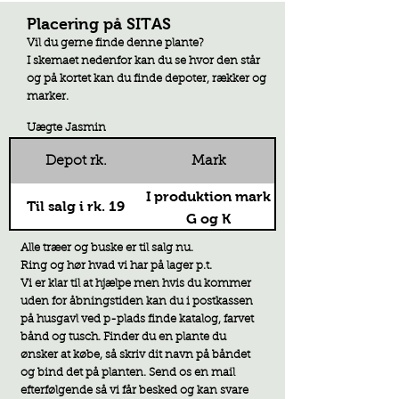
Placering på SITAS
Vil du gerne finde denne plante?
I skemaet nedenfor kan du se hvor den står
og på kortet kan du finde depoter, rækker og
marker.
Uægte Jasmin
Depot rk.
Mark
I produktion mark
Til salg i rk. 19
G og K
Alle træer og buske er til salg nu.
Ring og hør hvad vi har på lager p.t.
Vi er klar til at hjælpe men hvis du kommer
uden for åbningstiden kan du i postkassen
på husgavl ved p-plads finde katalog, farvet
bånd og tusch. F
inder du en plante du
ønsker at købe, så skriv dit navn på båndet
og bind det på planten. Send os en mail
efterfølgende så vi får besked og kan svare