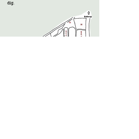
d
ig.
Navne og priser
I depoter er der navne- og prisskilte, og her er
planterne opgravet og klar til hurtig
ekspedition.
På marker 1-7 og A-N skal planterne
opmåles for at prissættes.
Hvis der er flere træsorter i samme art er
stammen markeret med en farvet prik.