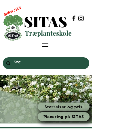
Siden 1966
SITAS
Træplanteskole
Størrelser og pris
Placering på SITAS