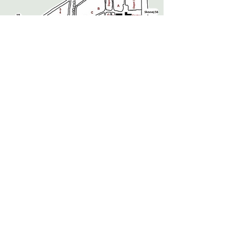
Navne og priser
I depoter er der navne- og prisskilte, og her er
planterne opgravet og klar til hurtig
ekspedition.
På marker 1-7 og A-N skal planterne
opmåles for at prissættes.
Hvis der er flere træsorter i samme art er
stammen markeret med en farvet prik.
Søg rådgivning
Ved besøg i åbningstiden kan vi vise frem
og rådgive,
se mere her.
Find os på kontoret
eller ring
44 65 05 65
.
Træets farvekode