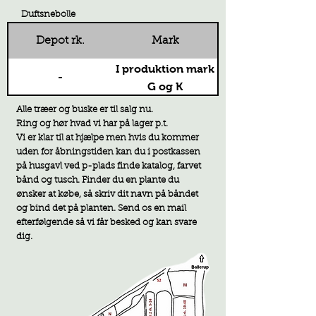
Duftsnebolle
Depot rk.
Mark
I produktion mark
-
G og K
Alle træer og buske er til salg nu.
Ring og hør hvad vi har på lager p.t.
Vi er klar til at hjælpe men hvis du kommer
uden for åbningstiden kan du i postkassen
på husgavl ved p-plads finde katalog, farvet
bånd og tusch. F
inder du en plante du
ønsker at købe, så skriv dit navn på båndet
og bind det på planten. Send os en mail
efterfølgende så vi får besked og kan svare
d
ig.