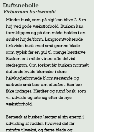
Duftsnebolle
Virburnum burkwoodii
Mindre busk, som på sigt kan blive 2-3 m
høj ved gode vækstforhold. Busken kan
formklippes og på den måde holdes i en
ønsket højde/form. Langsomtvoksende
finkvistet busk med små grønne blade
som typisk får en gul til orange høstfarve.
Busken er i milde vintre ofte delvist
stedsegrøn. Om foråret får busken normalt
duftende hvide blomster i store
halvkugleformede blomsterstande og
sortrøde små bær om efteråret. Bær bør
ikke indtages. Hårdfør og sund busk, som
vil udvikle og arte sig efter de nye
vækstforhold.
Bemærk at busken lægger al sin energi i
udvikling af rødder, hvorved det får
mindre tilvækst, og færre blade og