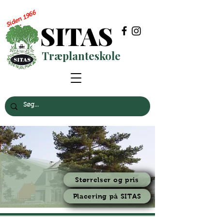
Siden 1966
SITAS
Træplanteskole
Størrelser og pris
Placering på SITAS