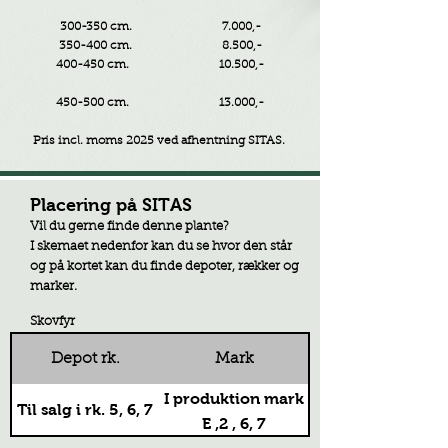
300-350 cm. 7.000,-
350-400 cm. 8.500,-
400-450 cm. 10.500,-
450-500 cm. 13.000,-
Pris incl. moms 2025 ved afhentning SITAS.
Placering på SITAS
Vil du gerne finde denne plante?
I skemaet nedenfor kan du se hvor den står
og på kortet kan du finde depoter, rækker og
marker.
Skovfyr
Depot rk.
Mark
I produktion mark
Til salg i rk. 5, 6, 7
E ,2 , 6, 7